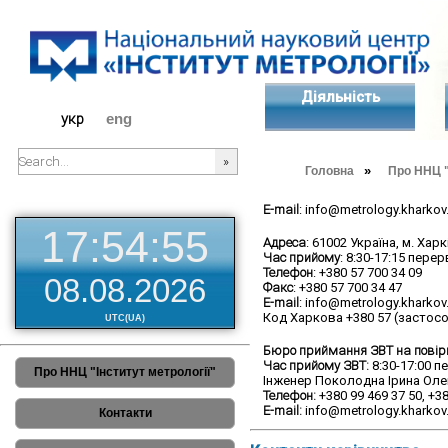
Діяльність
укр
eng
»
Головна
Про ННЦ "
###SEARCHPLACEHOLDER###
E-mail
: info@metrology.kharkov
17:54:56
Адреса
: 61002 Україна, м. Хар
Час прийому
: 8:30-17:15 перер
Телефон
: +380 57 700 34 09
08.08.2026
Факс
: +380 57 700 34 47
E-mail
: info@metrology.kharkov
Код Харкова +380 57 (застос
UTC(UA)
Бюро приймання ЗВТ на повірк
Час прийому ЗВТ:
8:30-17:00 пе
Про ННЦ "Інститут метрології"
Інженер Поколодна Ірина Оле
Телефон:
+380 99 469 37 50, +38
E-mail:
info@metrology.kharkov
Контакти