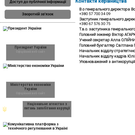
Контакти керівництва
Доступ до публічної інформації
В.о генерального директора
В
+380 57 700 34 09
Зворотній зв'язок
Заступник генерального дире
+380 67 576 30 75
Т.в.о. заступника генеральног
Головний інженер Віктор АГА
Учений секретар Алла ОЛІЙН
Головний бухгалтер Світлана
Президент України
Начальник відділу стратегічн
Офіційний веб-сайт
Начальник відділу кадрів Юл
Уповноважений з антикорупці
Міністерство економіки
України
Офіційний веб-сайт
Національне агенство з
питань запобігання корупції