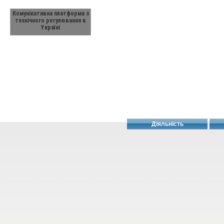
Комунікативна платформа з
технічного регулювання в
Україні
Діяльність