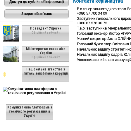
Контакти керівництва
Доступ до публічної інформації
В.о генерального директора
В
+380 57 700 34 09
Зворотній зв'язок
Заступник генерального дире
+380 67 576 30 75
Т.в.о. заступника генеральног
Президент України
Офіційний веб-сайт
Головний інженер Віктор АГА
Учений секретар Алла ОЛІЙН
Головний бухгалтер Світлана
Міністерство економіки
Начальник відділу стратегічн
України
Начальник відділу кадрів Юл
Офіційний веб-сайт
Уповноважений з антикорупці
Національне агенство з
питань запобігання корупції
Комунікативна платформа з
технічного регулювання в
Україні