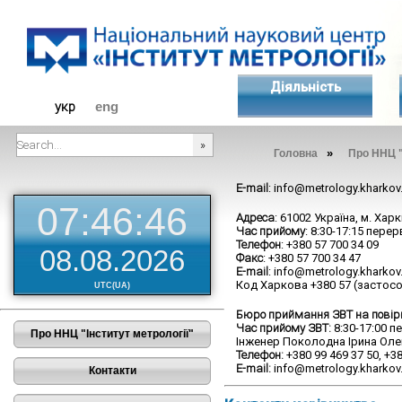
Діяльність
укр
eng
»
Головна
Про ННЦ "
###SEARCHPLACEHOLDER###
E-mail
: info@metrology.kharkov
07:46:46
Адреса
: 61002 Україна, м. Хар
Час прийому
: 8:30-17:15 перер
Телефон
: +380 57 700 34 09
08.08.2026
Факс
: +380 57 700 34 47
E-mail
: info@metrology.kharkov
Код Харкова +380 57 (застос
UTC(UA)
Бюро приймання ЗВТ на повірк
Час прийому ЗВТ:
8:30-17:00 пе
Про ННЦ "Інститут метрології"
Інженер Поколодна Ірина Оле
Телефон:
+380 99 469 37 50, +38
E-mail:
info@metrology.kharkov
Контакти