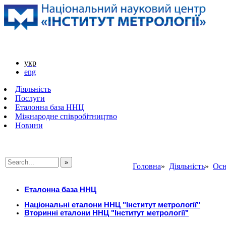
укр
eng
Діяльність
Послуги
Еталонна база ННЦ
Міжнародне співробітництво
Новини
Головна
»
Діяльність
»
Осн
###SEARCHPLACEHOLDER###
Еталонна база ННЦ
Національні еталони ННЦ "Інститут метрології"
Вторинні еталони ННЦ "Інститут метрології"