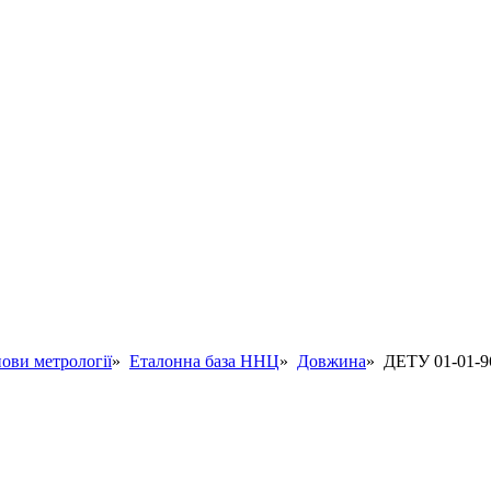
ови метрології
»
Еталонна база ННЦ
»
Довжина
» ДЕТУ 01-01-9