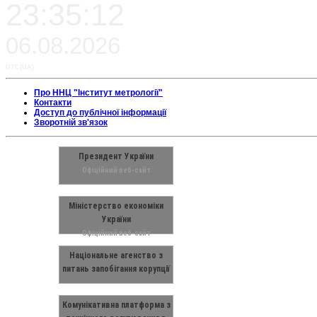
23:35:12
06.08.2026
UTC(UA)
Про ННЦ "Інститут метрології"
Контакти
Доступ до публічної інформації
Зворотній зв'язок
Президент України
Офіційний веб-сайт
Міністерство економіки
України
Офіційний веб-сайт
Національне агенство з
питань запобігання корупції
Комунікативна платформа з