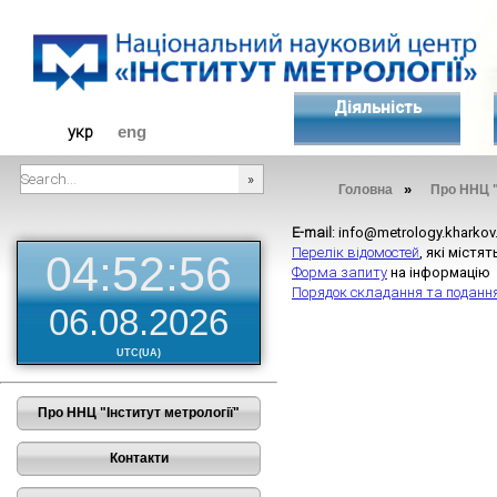
Діяльність
укр
eng
»
Головна
Про ННЦ "
###SEARCHPLACEHOLDER###
E-mail
: info@metrology.kharkov
Перелік відомостей
, які міст
04:52:56
Форма запиту
на інформаці
Порядок складання та поданн
06.08.2026
UTC(UA)
Про ННЦ "Інститут метрології"
Контакти