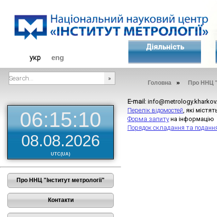
Діяльність
укр
eng
»
Головна
Про ННЦ "
###SEARCHPLACEHOLDER###
E-mail
: info@metrology.kharkov
Перелік відомостей
, які міст
06:15:10
Форма запиту
на інформаці
Порядок складання та поданн
08.08.2026
UTC(UA)
Про ННЦ "Інститут метрології"
Контакти