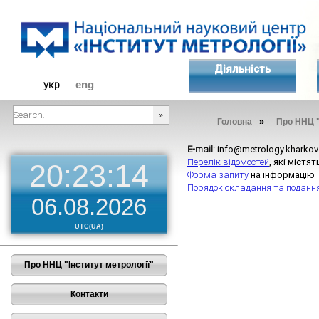
Діяльність
укр
eng
»
Головна
Про ННЦ "
###SEARCHPLACEHOLDER###
E-mail
: info@metrology.kharkov
Перелік відомостей
, які міст
20:23:15
Форма запиту
на інформаці
Порядок складання та поданн
06.08.2026
UTC(UA)
Про ННЦ "Інститут метрології"
Контакти