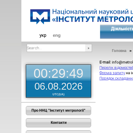
Діяльніст
укр
eng
Головна
###SEARCHPLACEHOLDER###
E-mail
: info@metro
Перелік відомосте
00:29:49
Форма запиту
на 
Порядок складання
06.08.2026
UTC(UA)
Про ННЦ "Інститут метрології"
Контакти