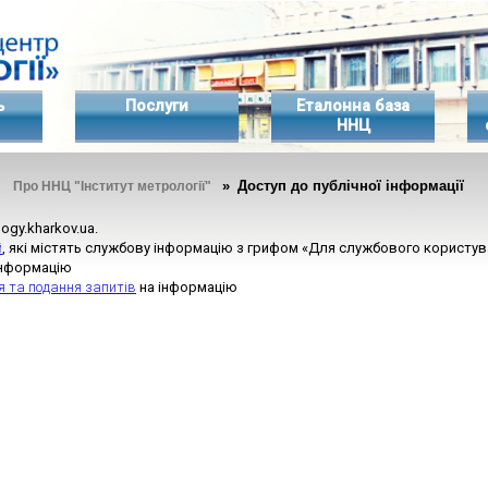
ь
Послуги
Еталонна база
ННЦ
»
» Доступ до публічної інформації
Про ННЦ "Інститут метрології"
logy.kharkov.ua.
й
, які містять службову інформацію з грифом «Для службового користу
інформацію
 та подання запитів
на інформацію