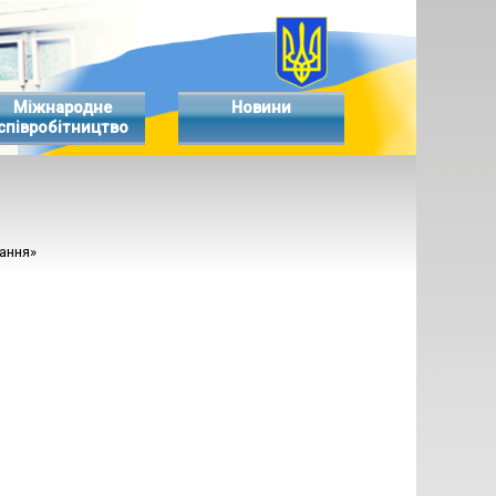
Міжнародне
Новини
співробітництво
вання»