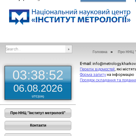
»
Головна
Про ННЦ "
###SEARCHPLACEHOLDER###
E-mail
: info@metrology.kharkov
Перелік відомостей
, які міст
03:38:53
Форма запиту
на інформаці
Порядок складання та поданн
06.08.2026
UTC(UA)
Про ННЦ "Інститут метрології"
Контакти