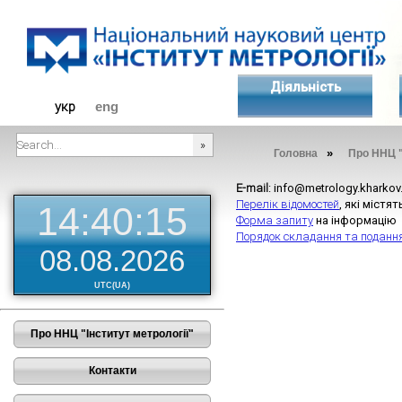
Діяльність
укр
eng
»
Головна
Про ННЦ "
###SEARCHPLACEHOLDER###
E-mail
: info@metrology.kharkov
Перелік відомостей
, які міст
14:40:16
Форма запиту
на інформаці
Порядок складання та поданн
08.08.2026
UTC(UA)
Про ННЦ "Інститут метрології"
Контакти