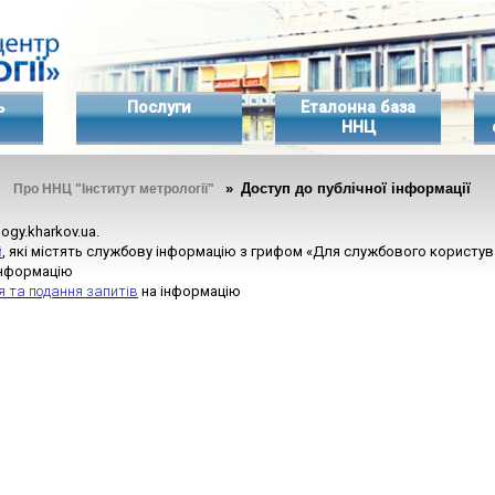
ь
Послуги
Еталонна база
ННЦ
»
» Доступ до публічної інформації
Про ННЦ "Інститут метрології"
logy.kharkov.ua.
й
, які містять службову інформацію з грифом «Для службового користу
інформацію
 та подання запитів
на інформацію