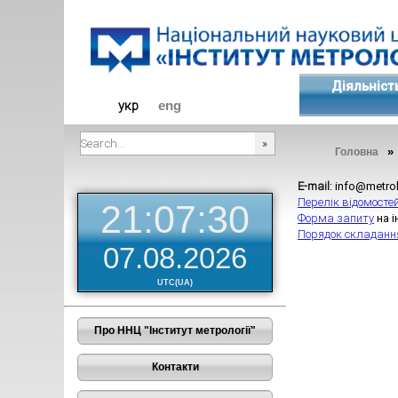
Діяльніст
укр
eng
Головна
###SEARCHPLACEHOLDER###
E-mail
: info@metro
Перелік відомосте
21:07:30
Форма запиту
на 
Порядок складання
07.08.2026
UTC(UA)
Про ННЦ "Інститут метрології"
Контакти