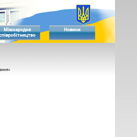
Міжнародне
Новини
співробітництво
вання»