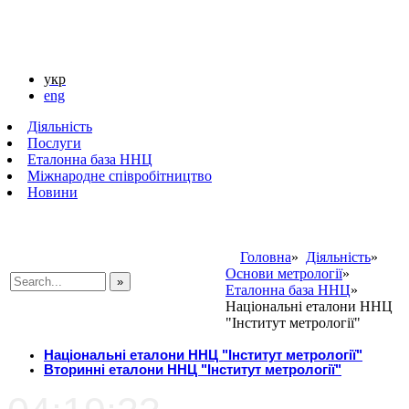
укр
eng
Діяльність
Послуги
Еталонна база ННЦ
Міжнародне співробітництво
Новини
Головна
»
Діяльність
»
Основи метрології
»
Еталонна база ННЦ
»
###SEARCHPLACEHOLDER###
Національні еталони ННЦ
"Інститут метрології"
Національні еталони ННЦ "Інститут метрології"
Вторинні еталони ННЦ "Інститут метрології"