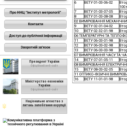
6
ВЕТУ 01-03-06-02
Вто
100
7
ВЕТУ 01-03-07-05
Втор
Про ННЦ "Інститут метрології"
8
ВЕТУ 01-03-08-08
Втор
02 ВИМІРЮВАННЯ МЕХАНІЧН
Контакти
9
ВЕТУ 02-01-04-02
Вто
10
ВЕТУ 02-32-01-98
Втор
06 ТЕМПЕРАТУРНІ ТА ТЕПЛОФ
Доступ до публічної інформації
11
ВЕТУ 06-03-01-98
Втор
12
ВЕТУ 06-03-02-98
Втор
Зворотній зв'язок
13
ВЕТУ 06-03-03-98
Втор
07 ВИМІРЮВАННЯ ЧАСУ ТА Ч
14
ВЕТУ 07-01-05-11
Втор
Президент України
08 ВИМІРЮВАННЯ ЕЛЕКТРИЧН
Офіційний веб-сайт
15
ВЕТУ 08-03-02-05
Втор
11 ОПТИКО-ФІЗИЧНІ ВИМІРЮ
16
ВЕТУ 11-01-01-98
Втор
Міністерство економіки
України
Офіційний веб-сайт
Національне агенство з
питань запобігання корупції