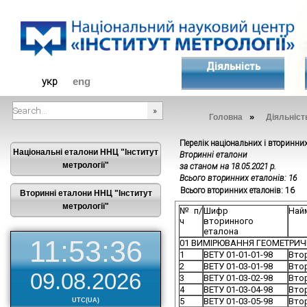
Діяльність
укр
eng
»
Головна
Діяльніст
###SEARCHPLACEHOLDER###
Перелік національних і вторинни
Національні еталони ННЦ "Інститут
Вторинні еталони
метрології"
за станом на 18
.05.2021
р.
Всього вторинних еталонів: 16
Всього вторинних еталонів: 16
Вторинні еталони ННЦ "Інститут
метрології"
№ п/
Шифр
Най
ч
вторинного
еталона
11:53:37
01 ВИМІРЮВАННЯ ГЕОМЕТРИ
1
ВЕТУ 01-01-01-98
Вто
2
ВЕТУ 01-03-01-98
Втор
09.08.2026
3
ВЕТУ 01-03-02-98
Вто
4
ВЕТУ 01-03-04-98
Вто
5
ВЕТУ 01-03-05-98
Втор
UTC(UA)