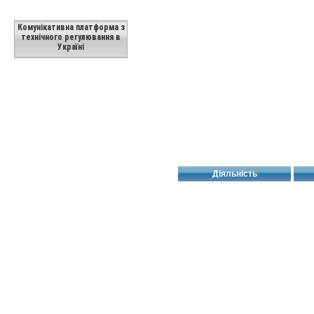
Комунікативна платформа з
технічного регулювання в
Україні
Діяльність