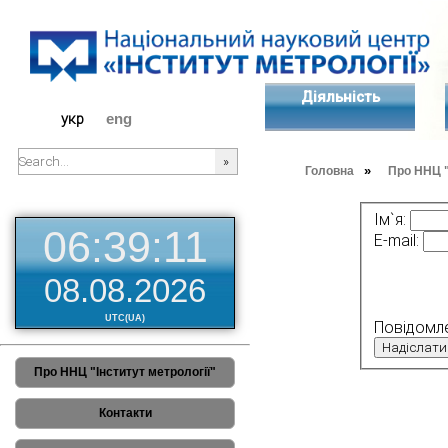
Діяльність
укр
eng
»
Головна
Про ННЦ "
###SEARCHPLACEHOLDER###
Ім`я:
06:39:11
E-mail:
08.08.2026
UTC(UA)
Повідомл
Про ННЦ "Інститут метрології"
Контакти