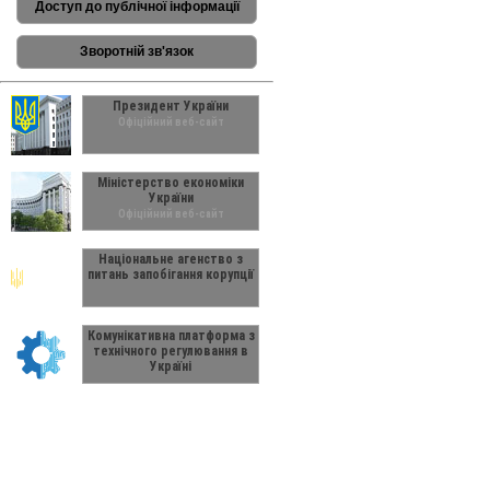
Доступ до публічної інформації
Зворотній зв'язок
Президент України
Офіційний веб-сайт
Міністерство економіки
України
Офіційний веб-сайт
Національне агенство з
питань запобігання корупції
Комунікативна платформа з
технічного регулювання в
Україні