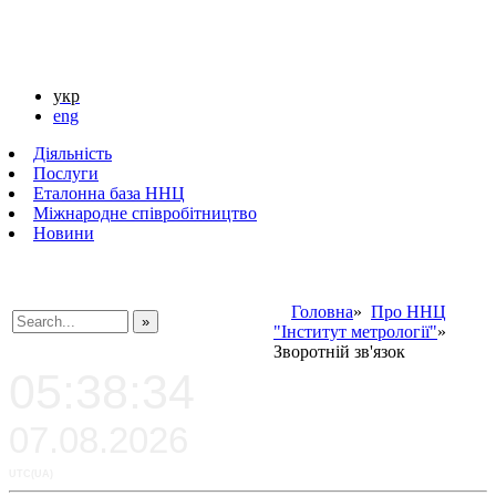
укр
eng
Діяльність
Послуги
Еталонна база ННЦ
Міжнародне співробітництво
Новини
Головна
»
Про ННЦ
"Інститут метрології"
»
###SEARCHPLACEHOLDER###
Зворотній зв'язок
05:38:34
07.08.2026
UTC(UA)