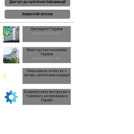
Доступ до публічної інформації
Зворотній зв'язок
Президент України
Офіційний веб-сайт
Міністерство економіки
України
Офіційний веб-сайт
Національне агенство з
питань запобігання корупції
Комунікативна платформа з
технічного регулювання в
Україні