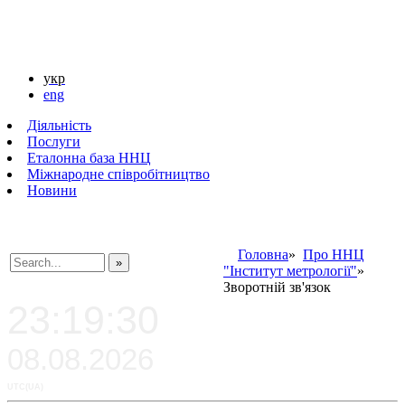
укр
eng
Діяльність
Послуги
Еталонна база ННЦ
Міжнародне співробітництво
Новини
Головна
»
Про ННЦ
"Інститут метрології"
»
###SEARCHPLACEHOLDER###
Зворотній зв'язок
23:19:30
08.08.2026
UTC(UA)