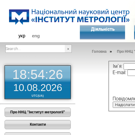
Діяльність
укр
eng
»
Головна
Про ННЦ "
###SEARCHPLACEHOLDER###
Ім`я:
18:54:26
E-mail:
10.08.2026
UTC(UA)
Повідомл
Про ННЦ "Інститут метрології"
Контакти