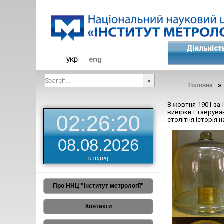
Діяльніст
укр
eng
Головна
###SEARCHPLACEHOLDER###
8 жовтня 1901 за
вивірки і тавруван
02:26:21
столітня історія н
08.08.2026
UTC(UA)
Про ННЦ "Інститут метрології"
Контакти