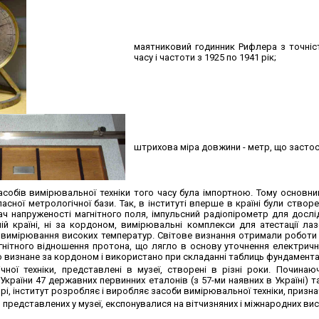
маятниковий годинник Рифлера з точніст
часу і частоти з 1925 по 1941 рік;
штрихова міра довжини - метр, що застос
асобів вимірювальної техніки того часу була імпортною. Тому основни
сної метрологічної бази. Так, в інституті вперше в країні були створ
ч напруженості магнітного поля, імпульсний радіопірометр для досл
шій країні, ні за кордоном, вимірювальні комплекси для атестації ла
вимірювання високих температур. Світове визнання отримали роботи 
гнітного відношення протона, що лягло в основу уточнення електрични
о визнане за кордоном і використано при складанні таблиць фундамента
чної техніки, представлені в музеї, створені в різні роки. Починаю
раїни 47 державних первинних еталонів (з 57-ми наявних в Україні) та
і, інститут розробляє і виробляє засоби вимірювальної техніки, призн
, представлених у музеї, експонувалися на вітчизняних і міжнародних ви