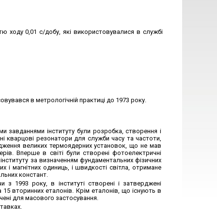
ю ходу 0,01 с/добу, які використовувалися в службі
овувався в метрологічній практиці до 1973 року.
ми завданнями інституту були розробка, створення і
ені кварцові резонатори для служби часу та частоти,
ідження великих термоядерних установок, що не мав
зерів. Вперше в світі були створені фотоелектричні
інституту за визначенням фундаментальних фізичних
х і магнітних одиниць, і швидкості світла, отримане
льних констант.
чи з 1993 року, в інституті створені і затверджені
 15 вторинних еталонів. Крім еталонів, що існують в
ачені для масового застосування.
ставках.