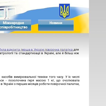
Міжнародне
Новини
співробітництво
 була відкрита перша в Україні повірочна палатка
для
етрології та стандартизації в Україні, але й більш ніж
засобів вимірювальної техніки того часу. У їх числі
маси - позолочена гиря масою 1 кг, що очолювала
в Україні з перших місяців роботи повірочної палатки,