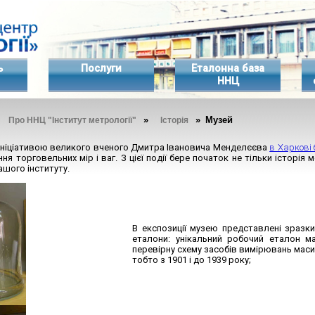
ь
Послуги
Еталонна база
ННЦ
»
»
» Музей
Про ННЦ "Інститут метрології"
Історія
 ініціативою великого вченого Дмитра Івановича Менделєєва
в Харкові
ня торговельних мір і ваг. З цієї події бере початок не тільки історія м
ашого інституту.
В експозиції музею представлені зразки 
еталони: унікальний робочий еталон 
перевірну схему засобів вимірювань маси 
тобто з 1901 і до 1939 року;