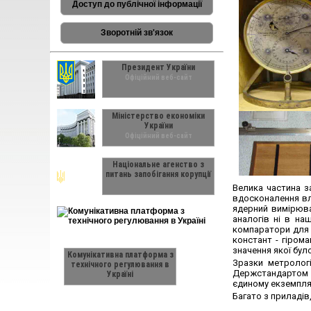
Доступ до публічної інформації
Зворотній зв'язок
Президент України
Офіційний веб-сайт
Міністерство економіки
України
Офіційний веб-сайт
Національне агенство з
питань запобігання корупції
Велика частина з
вдосконалення вла
ядерний вимірюва
аналогів ні в на
компаратори для 
констант - гірома
значення якої бул
Комунікативна платформа з
Зразки метрологі
технічного регулювання в
Держстандартом Ук
Україні
єдиному екземпляр
Багато з приладів