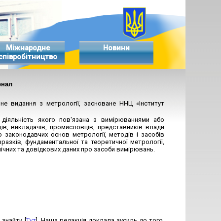
Міжнародне
Новини
співробітництво
рнал
чне видання з метрології, засноване ННЦ «Інститут
 діяльність якого пов'язана з вимірюваннями або
ів, викладачів, промисловців, представників влади
о законодавчих основ метрології, методів і засобів
разків, фундаментальної та теоретичної метрології,
хнічних та довідкових даних про засоби вимірювань.
знайти [
Тут
]. Наша редакція доклала зусиль до того,