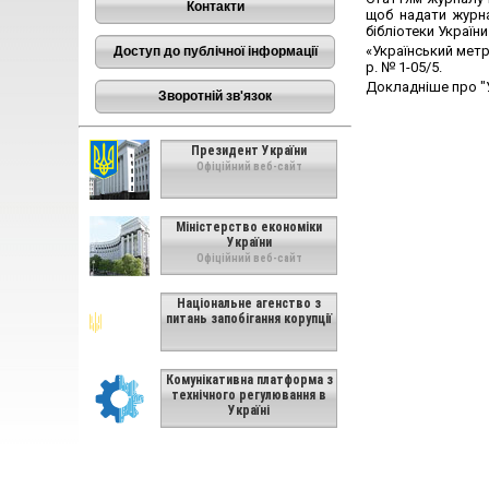
Контакти
щоб надати журна
бібліотеки України 
«Український метр
Доступ до публічної інформації
р. № 1-05/5.
Докладніше про "
Зворотній зв'язок
Президент України
Офіційний веб-сайт
Міністерство економіки
України
Офіційний веб-сайт
Національне агенство з
питань запобігання корупції
Комунікативна платформа з
технічного регулювання в
Україні