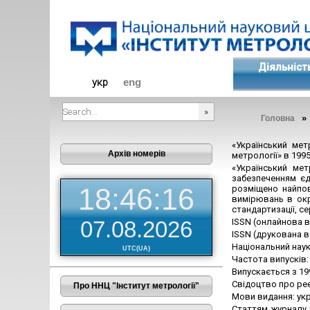
Діяльніст
укр
eng
Головна
###SEARCHPLACEHOLDER###
«Український мет
Архів номерів
метрології» в 1995
«Український ме
забезпеченням єд
18:46:16
розміщено найпов
вимірювань в окр
стандартизації, с
07.08.2026
ISSN (онлайнова в
ISSN (друкована в
Національний наук
UTC(UA)
Частота випусків: 
Випускається з 19
Свідоцтво про ре
Про ННЦ "Інститут метрології"
Мови видання: укр
Статтям журналу 