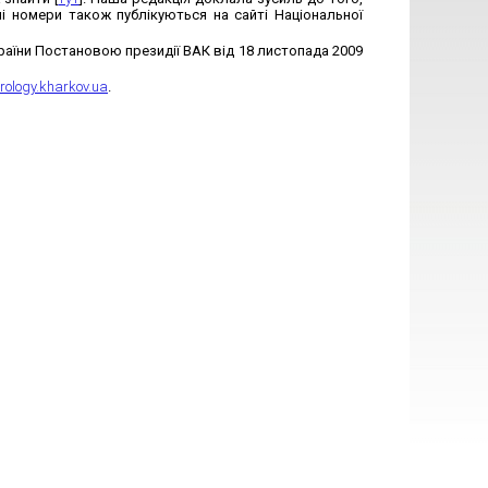
і номери також публікуються на сайті Національної
країни Постановою президії ВАК від 18 листопада 2009
trology.kharkov.ua
.