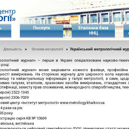
ь
Послуги
Еталонна база
ННЦ
»
»
» Український метрологічний жу
Діяльність
Основи метрології
рологічний журнал» – перше в Україні спеціалізоване науково-техні
 році.
трологічний журнал» може зацікавити кожного фахівця, професійна
ності вимірювань. На сторінках журналу для широкого кола науковц
нішу та найактуальнішу інформацію у галузі метрології, а саме, щод
емих галузях, еталонів, зразкових засобів вимірювань, стандартних з
ертифікації, захисту прав споживачів, міжнародного співробітництва, те
ерсія) 2522-1345
ерсія) 2306-7039
овий центр «Інститут метрології» www.metrology.kharkov.ua
4 рази на рік
95 року
єстрацію серія КВ № 10669
аїнська, англійська
присвоюється цифровий ідентифікатор (DOI). Нумеровані статті можна 