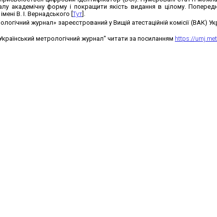
лу академічну форму і покращити якість видання в цілому. Попередн
імені В. І. Вернадського [
Тут
].
ологічний журнал» зареєстрований у Вищій атестаційній комісії (ВАК) У
Український метрологічний журнал" читати за посиланням
https://umj.me