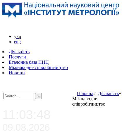
укр
eng
Діяльність
Послуги
Еталонна база ННЦ
Міжнародне співробітництво
Новини
Головна
»
Діяльність
»
Міжнародне
###SEARCHPLACEHOLDER###
співробітництво
11:03:48
09.08.2026