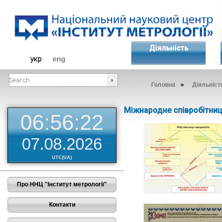
Діяльність
укр
eng
»
Головна
Діяльніст
###SEARCHPLACEHOLDER###
Міжнародне співробітни
06:56:22
07.08.2026
UTC(UA)
Про ННЦ "Інститут метрології"
Контакти