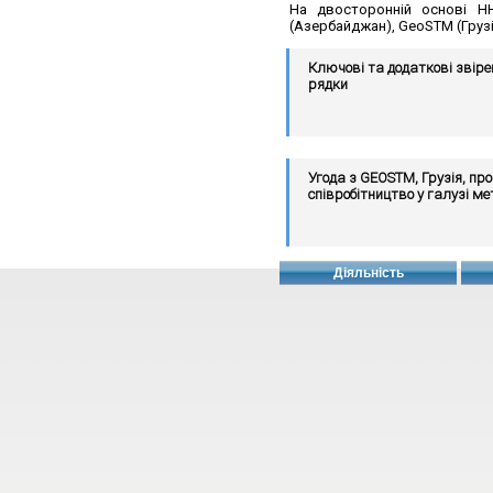
На двосторонній основі НН
(Азербайджан), GeoSTM (Грузі
Ключові та додаткові звір
рядки
Угода з GEOSTM, Грузія, про
співробітництво у галузі ме
Діяльність
MoU з GUM, Польща, щодо
співробітнитцва в галузі ме