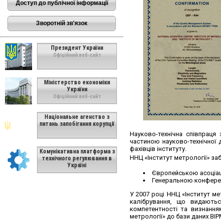
Доступ до публічної інформації
Зворотній зв'язок
Президент України
Офіційний веб-сайт
Міністерство економіки
України
Офіційний веб-сайт
Національне агенство з
питань запобігання корупції
Науково-технічна співпраця
частиною науково-технічної 
фахівців інституту.
Комунікативна платформа з
ННЦ «Інститут метрології» за
технічного регулювання в
Україні
Європейською асоціаці
Генеральною конференц
У 2007 році ННЦ «Інститут м
калібрування, що видаютьс
компетентності та визнання
метрології» до бази даних BIP