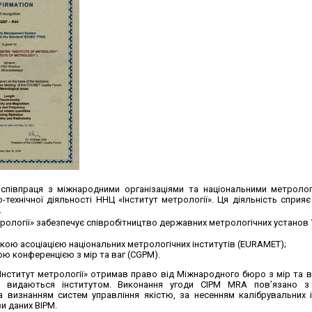
 співпраця з міжнародними організаціями та національними метроло
-технічної діяльності ННЦ «Інститут метрології». Ця діяльність сприя
.
рології» забезпечує співробітництво державних метрологічних установ У
ою асоціацією національних метрологічних інститутів (EURAMET);
ю конференцією з мір та ваг (CGPM).
«Інститут метрології» отримав право від Міжнародного бюро з мір та в
о видаються інститутом. Виконання угоди CIPM MRA пов’язано з
а визнанням систем управління якістю, за несенням калібрувальних
зи даних BIPM.