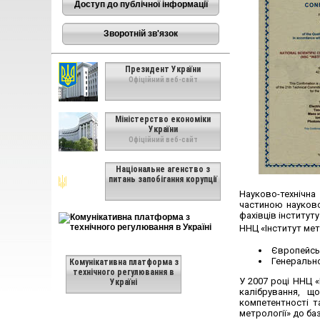
Доступ до публічної інформації
Зворотній зв'язок
Президент України
Офіційний веб-сайт
Міністерство економіки
України
Офіційний веб-сайт
Національне агенство з
питань запобігання корупції
Науково-технічна
частиною науково
фахівців інституту
ННЦ «Інститут мет
Європейськ
Генерально
Комунікативна платформа з
технічного регулювання в
У 2007 році ННЦ 
Україні
калібрування, щ
компетентності т
метрології» до ба