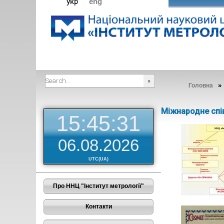
укр
eng
Головна
###SEARCHPLACEHOLDER###
Міжнародне спі
15:45:32
06.08.2026
UTC(UA)
Про ННЦ "Інститут метрології"
Контакти