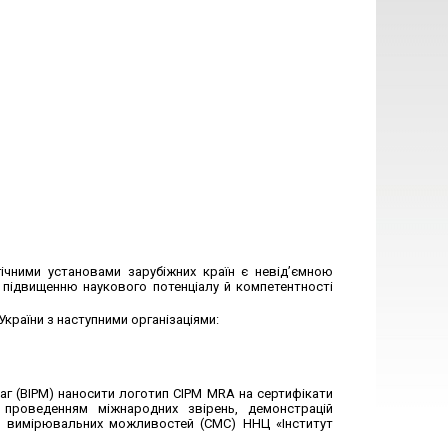
гічними установами зарубіжних країн є невід’ємною
є підвищенню наукового потенціалу й компетентності
країни з наступними організаціями:
аг (BIPM) наносити логотип CIPM MRA на сертифікати
 проведенням міжнародних звірень, демонстрацій
 і вимірювальних можливостей (СМС) ННЦ «Інститут