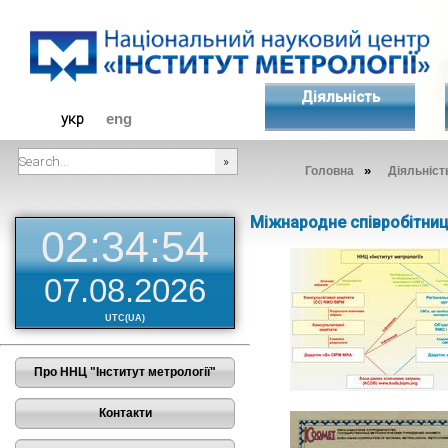
Діяльність
укр
eng
»
Головна
Діяльніст
###SEARCHPLACEHOLDER###
Міжнародне співробітни
02:34:54
07.08.2026
UTC(UA)
Про ННЦ "Інститут метрології"
Контакти