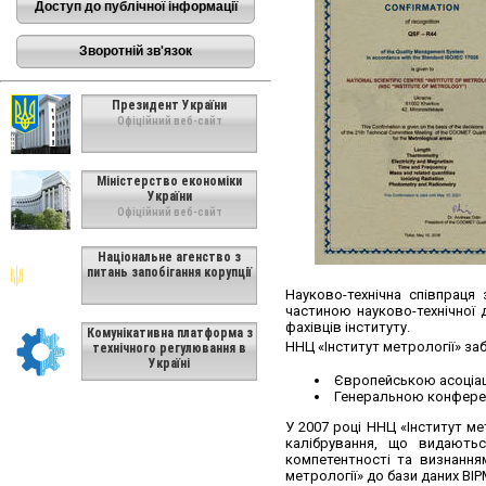
Доступ до публічної інформації
Зворотній зв'язок
Президент України
Офіційний веб-сайт
Міністерство економіки
України
Офіційний веб-сайт
Національне агенство з
питань запобігання корупції
Науково-технічна співпраця
частиною науково-технічної 
фахівців інституту.
Комунікативна платформа з
ННЦ «Інститут метрології» за
технічного регулювання в
Україні
Європейською асоціаці
Генеральною конференц
У 2007 році ННЦ «Інститут м
калібрування, що видаютьс
компетентності та визнання
метрології» до бази даних BIP