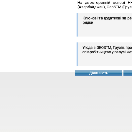
На двосторонній основі НН
(Азербайджан), GeoSTM (Грузі
Ключові та додаткові звір
рядки
Угода з GEOSTM, Грузія, про
співробітництво у галузі ме
Діяльність
MoU з GUM, Польща, щодо
співробітнитцва в галузі ме