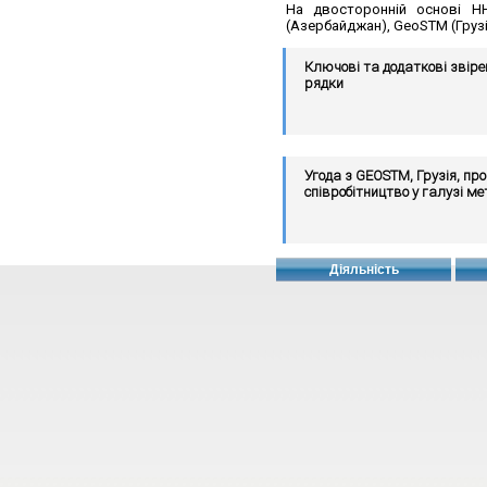
На двосторонній основі НН
(Азербайджан), GeoSTM (Грузі
Ключові та додаткові звір
рядки
Угода з GEOSTM, Грузія, про
співробітництво у галузі ме
Діяльність
MoU з GUM, Польща, щодо
співробітнитцва в галузі ме