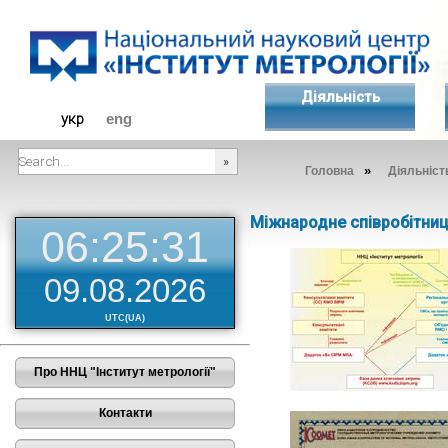
Діяльність
укр
eng
»
Головна
Діяльніст
###SEARCHPLACEHOLDER###
Міжнародне співробітни
06:25:32
09.08.2026
UTC(UA)
Про ННЦ "Інститут метрології"
Контакти