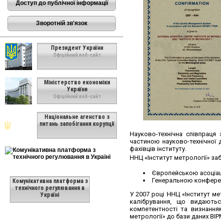
Доступ до публічної інформації
Зворотній зв'язок
Президент України
Офіційний веб-сайт
Міністерство економіки
України
Офіційний веб-сайт
Національне агенство з
питань запобігання корупції
Науково-технічна співпраця
частиною науково-технічної 
фахівців інституту.
ННЦ «Інститут метрології» за
Європейською асоціаці
Генеральною конференц
Комунікативна платформа з
технічного регулювання в
У 2007 році ННЦ «Інститут м
Україні
калібрування, що видаютьс
компетентності та визнання
метрології» до бази даних BIP