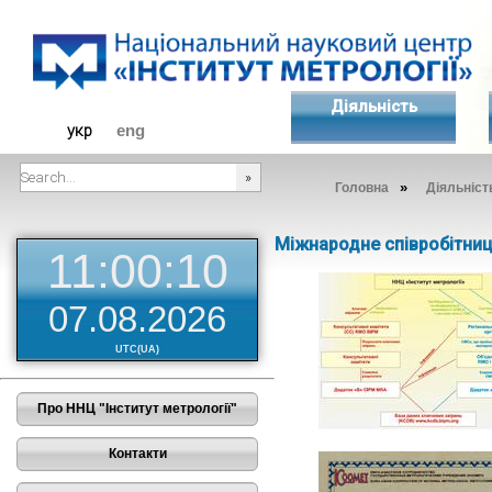
Діяльність
укр
eng
»
Головна
Діяльніст
###SEARCHPLACEHOLDER###
Міжнародне співробітни
11:00:11
07.08.2026
UTC(UA)
Про ННЦ "Інститут метрології"
Контакти