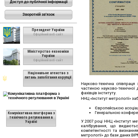
Доступ до публічної інформації
Зворотній зв'язок
Президент України
Офіційний веб-сайт
Міністерство економіки
України
Офіційний веб-сайт
Національне агенство з
питань запобігання корупції
Науково-технічна співпраця
частиною науково-технічної 
фахівців інституту.
ННЦ «Інститут метрології» за
Європейською асоціаці
Генеральною конференц
Комунікативна платформа з
технічного регулювання в
У 2007 році ННЦ «Інститут м
Україні
калібрування, що видаютьс
компетентності та визнання
метрології» до бази даних BIP