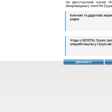
На двосторонній основі НН
(Азербайджан), GeoSTM (Грузі
Ключові та додаткові звір
рядки
Угода з GEOSTM, Грузія, про
співробітництво у галузі ме
Діяльність
MoU з GUM, Польща, щодо
співробітнитцва в галузі ме