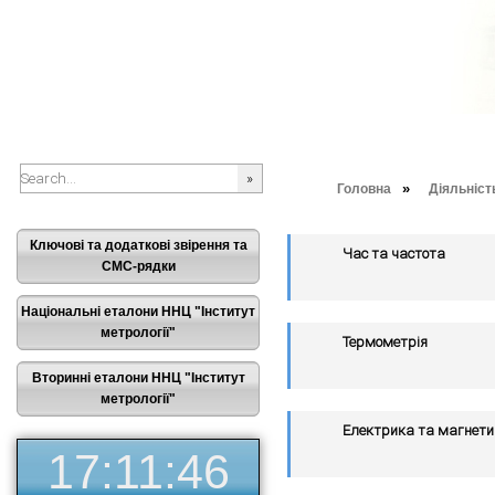
»
Головна
Діяльніст
###SEARCHPLACEHOLDER###
Ключові та додаткові звірення та
Час та частота
СМС-рядки
Національні еталони ННЦ "Інститут
метрології"
Термометрія
Вторинні еталони ННЦ "Інститут
метрології"
Електрика та магнет
17:11:47