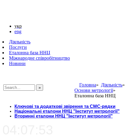
укр
eng
Діяльність
Послуги
Еталонна база ННЦ
Міжнародне співробітництво
Новини
Головна
»
Діяльність
»
Основи метрології
»
###SEARCHPLACEHOLDER###
Еталонна база ННЦ
Ключові та додаткові звірення та СМС-рядки
Національні еталони ННЦ "Інститут метрології"
Вторинні еталони ННЦ "Інститут метрології"
04:07:53