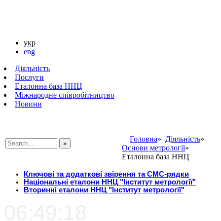
укр
eng
Діяльність
Послуги
Еталонна база ННЦ
Міжнародне співробітництво
Новини
Головна
»
Діяльність
»
Основи метрології
»
###SEARCHPLACEHOLDER###
Еталонна база ННЦ
Ключові та додаткові звірення та СМС-рядки
Національні еталони ННЦ "Інститут метрології"
Вторинні еталони ННЦ "Інститут метрології"