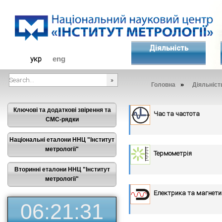
Діяльність
укр
eng
»
Головна
Діяльніст
###SEARCHPLACEHOLDER###
Ключові та додаткові звірення та
Час та частота
СМС-рядки
Національні еталони ННЦ "Інститут
метрології"
Термометрія
Вторинні еталони ННЦ "Інститут
метрології"
Електрика та магнет
06:21:31