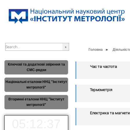
»
Головна
Діяльніст
###SEARCHPLACEHOLDER###
Ключові та додаткові звірення та
Час та частота
СМС-рядки
Національні еталони ННЦ "Інститут
метрології"
Термометрія
Вторинні еталони ННЦ "Інститут
метрології"
Електрика та магнет
05:12:37