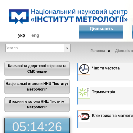
Діяльність
укр
eng
»
Головна
Діяльніст
###SEARCHPLACEHOLDER###
Ключові та додаткові звірення та
Час та частота
СМС-рядки
Національні еталони ННЦ "Інститут
метрології"
Термометрія
Вторинні еталони ННЦ "Інститут
метрології"
Електрика та магнет
05:14:27