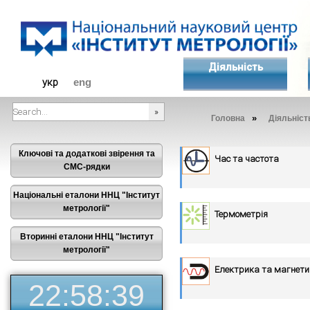
Діяльність
укр
eng
»
Головна
Діяльніст
###SEARCHPLACEHOLDER###
Ключові та додаткові звірення та
Час та частота
СМС-рядки
Національні еталони ННЦ "Інститут
метрології"
Термометрія
Вторинні еталони ННЦ "Інститут
метрології"
Електрика та магнет
22:58:39