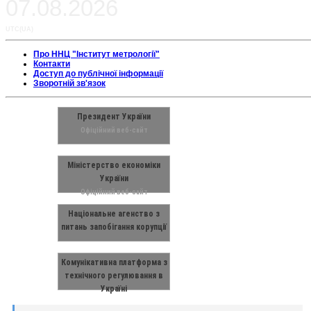
07.08.2026
UTC(UA)
Про ННЦ "Інститут метрології"
Контакти
Доступ до публічної інформації
Зворотній зв'язок
Президент України
Офіційний веб-сайт
Міністерство економіки
України
Офіційний веб-сайт
Національне агенство з
питань запобігання корупції
Комунікативна платформа з
технічного регулювання в
Україні