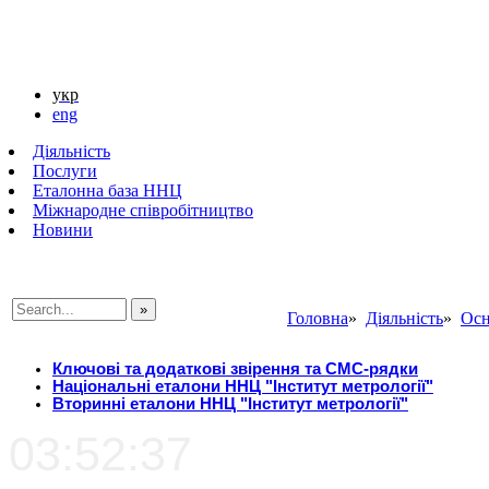
укр
eng
Діяльність
Послуги
Еталонна база ННЦ
Міжнародне співробітництво
Новини
Головна
»
Діяльність
»
Осн
###SEARCHPLACEHOLDER###
Ключові та додаткові звірення та СМС-рядки
Національні еталони ННЦ "Інститут метрології"
Вторинні еталони ННЦ "Інститут метрології"
03:52:37