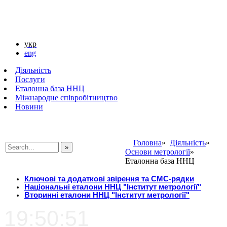
укр
eng
Діяльність
Послуги
Еталонна база ННЦ
Міжнародне співробітництво
Новини
Головна
»
Діяльність
»
Основи метрології
»
###SEARCHPLACEHOLDER###
Еталонна база ННЦ
Ключові та додаткові звірення та СМС-рядки
Національні еталони ННЦ "Інститут метрології"
Вторинні еталони ННЦ "Інститут метрології"
19:50:51