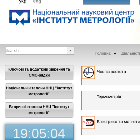
укр
eng
»
Головна
Діяльніст
###SEARCHPLACEHOLDER###
Ключові та додаткові звірення та
Час та частота
СМС-рядки
Національні еталони ННЦ "Інститут
метрології"
Термометрія
Вторинні еталони ННЦ "Інститут
метрології"
Електрика та магнет
19:05:05