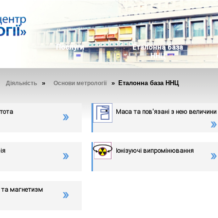
ь
Послуги
Еталонна база
ННЦ
»
»
» Еталонна база ННЦ
Діяльність
Основи метрології
стота
Маса та пов'язані з нею величини
ія
Іонізуючі випромінювання
 та магнетизм