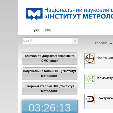
Діяльніст
укр
eng
Головна
###SEARCHPLACEHOLDER###
Ключові та додаткові звірення та
Час та ча
СМС-рядки
Національні еталони ННЦ "Інститут
метрології"
Термометр
Вторинні еталони ННЦ "Інститут
метрології"
Електрика
03:26:14