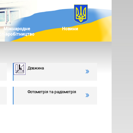
Міжнародне
Новини
співробітництво
Довжина
Фотометрія та радіометрія