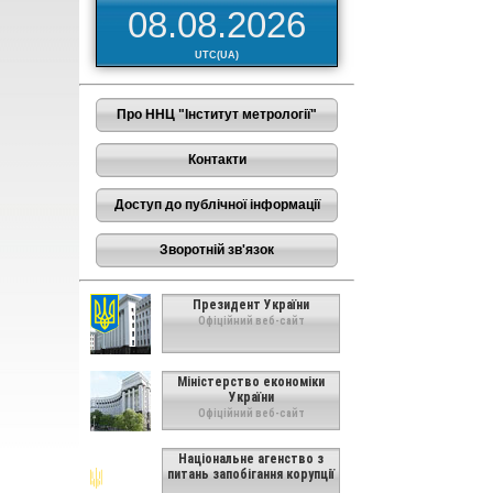
08.08.2026
UTC(UA)
Про ННЦ "Інститут метрології"
Контакти
Доступ до публічної інформації
Зворотній зв'язок
Президент України
Офіційний веб-сайт
Міністерство економіки
України
Офіційний веб-сайт
Національне агенство з
питань запобігання корупції