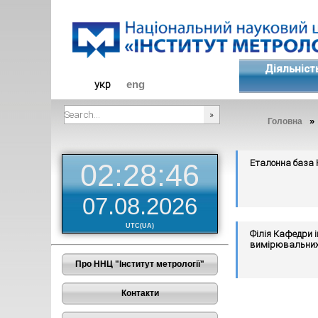
Діяльніст
укр
eng
Головна
###SEARCHPLACEHOLDER###
Еталонна база
02:28:47
07.08.2026
UTC(UA)
Філія Кафедри 
вимірювальних 
Про ННЦ "Інститут метрології"
Контакти