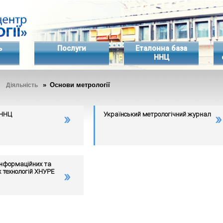
ь
Послуги
Еталонна база
ННЦ
»
» Основи метрології
Діяльність
 ННЦ
Український метрологічний журнал
інформаційних та
технологій ХНУРЕ