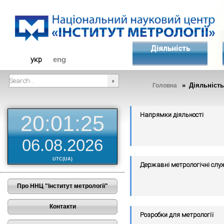
Діяльність
укр
eng
» Діяльність
Головна
###SEARCHPLACEHOLDER###
Напрямки діяльності
20:01:26
06.08.2026
UTC(UA)
Державні метрологічні слу
Про ННЦ "Інститут метрології"
Контакти
Розробки для метрології