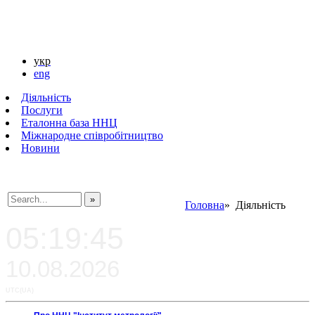
укр
eng
Діяльність
Послуги
Еталонна база ННЦ
Міжнародне співробітництво
Новини
Головна
» Діяльність
###SEARCHPLACEHOLDER###
05:19:45
10.08.2026
UTC(UA)