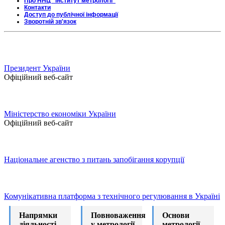
Про ННЦ "Інститут метрології"
Контакти
Доступ до публічної інформації
Зворотній зв'язок
Президент України
Офіційний веб-сайт
Міністерство економіки України
Офіційний веб-сайт
Національне агенство з питань запобігання корупції
Комунікативна платформа з технічного регулювання в Україні
Напрямки
Повноваження
Основи
діяльності
у метрології
метрології