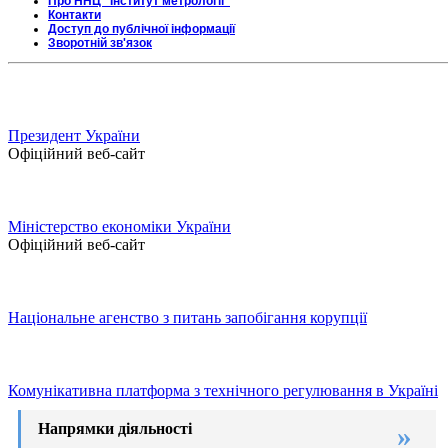
Про ННЦ "Інститут метрології"
Контакти
Доступ до публічної інформації
Зворотній зв'язок
Президент України
Офіційний веб-сайт
Міністерство економіки України
Офіційний веб-сайт
Національне агенство з питань запобігання корупції
Комунікативна платформа з технічного регулювання в Україні
Напрямки діяльності