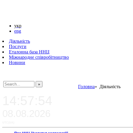
укр
eng
Діяльність
Послуги
Еталонна база ННЦ
Міжнародне співробітництво
Новини
Головна
» Діяльність
###SEARCHPLACEHOLDER###
14:57:54
08.08.2026
UTC(UA)