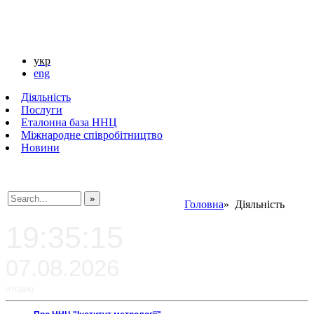
укр
eng
Діяльність
Послуги
Еталонна база ННЦ
Міжнародне співробітництво
Новини
Головна
» Діяльність
###SEARCHPLACEHOLDER###
19:35:15
07.08.2026
UTC(UA)