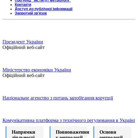
Про ННЦ "Інститут метрології"
Контакти
Доступ до публічної інформації
Зворотній зв'язок
Президент України
Офіційний веб-сайт
Міністерство економіки України
Офіційний веб-сайт
Національне агенство з питань запобігання корупції
Комунікативна платформа з технічного регулювання в Україні
Напрямки
Повноваження
Основи
діяльності
у метрології
метрології