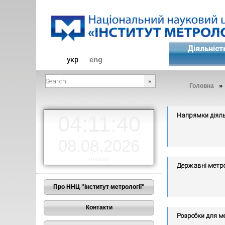
Діяльніст
укр
eng
»
Головна
###SEARCHPLACEHOLDER###
Напрямки діяль
04:11:40
08.08.2026
UTC(UA)
Державні метро
Про ННЦ "Інститут метрології"
Контакти
Розробки для ме