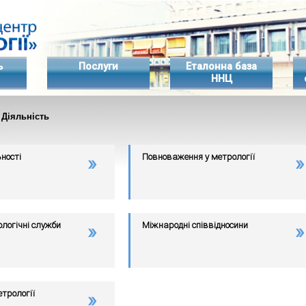
ь
Послуги
Еталонна база
ННЦ
 Діяльність
ності
Повноваження у метрології
логічні служби
Міжнародні співвідносини
трології