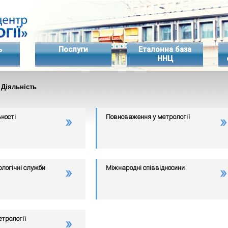
ь
Послуги
Еталонна база
ННЦ
 Діяльність
ності
Повноваження у метрології
логічні служби
Міжнародні співвідносини
трології