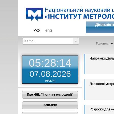
Діяльніст
укр
eng
»
Головна
###SEARCHPLACEHOLDER###
Напрямки діяль
05:28:14
07.08.2026
UTC(UA)
Державні метро
Про ННЦ "Інститут метрології"
Контакти
Розробки для ме