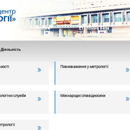
ь
Послуги
Еталонна база
ННЦ
 Діяльність
ності
Повноваження у метрології
логічні служби
Міжнародні співвідносини
трології