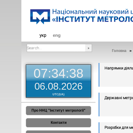
Діяльніст
укр
eng
»
Головна
###SEARCHPLACEHOLDER###
Напрямки діяль
07:34:38
06.08.2026
UTC(UA)
Державні метро
Про ННЦ "Інститут метрології"
Контакти
Розробки для ме