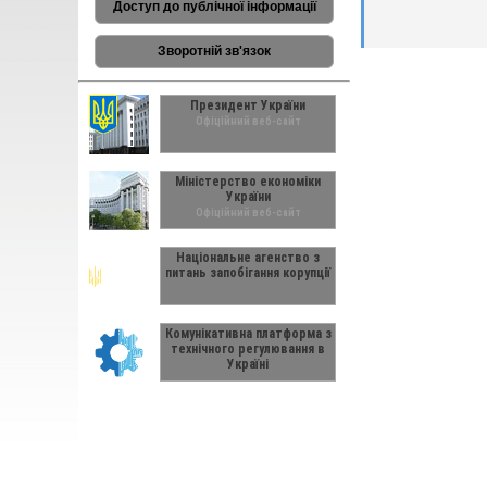
Доступ до публічної інформації
Зворотній зв'язок
Президент України
Офіційний веб-сайт
Міністерство економіки
України
Офіційний веб-сайт
Національне агенство з
питань запобігання корупції
Комунікативна платформа з
технічного регулювання в
Україні