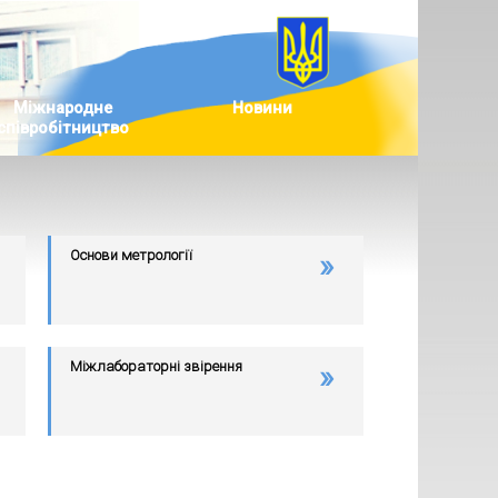
Міжнародне
Новини
співробітництво
Основи метрології
Міжлабораторні звірення