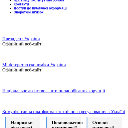
Про ННЦ "Інститут метрології"
Контакти
Доступ до публічної інформації
Зворотній зв'язок
Президент України
Офіційний веб-сайт
Міністерство економіки України
Офіційний веб-сайт
Національне агенство з питань запобігання корупції
Комунікативна платформа з технічного регулювання в Україні
Напрямки
Повноваження
Основи
діяльності
у метрології
метрології