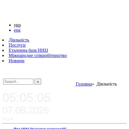
укр
eng
Діяльність
Послуги
Еталонна база ННЦ
Міжнародне співробітництво
Новини
Головна
» Діяльність
###SEARCHPLACEHOLDER###
05:05:05
07.08.2026
UTC(UA)