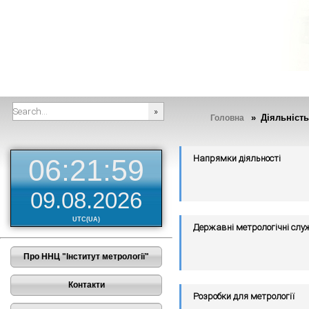
» Діяльність
Головна
###SEARCHPLACEHOLDER###
Напрямки діяльності
06:21:59
09.08.2026
UTC(UA)
Державні метрологічні слу
Про ННЦ "Інститут метрології"
Контакти
Розробки для метрології