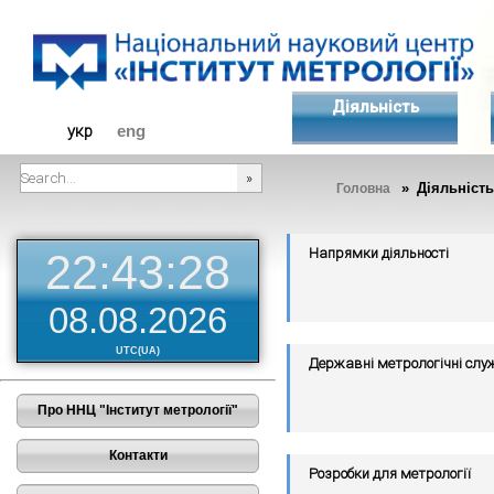
Діяльність
укр
eng
» Діяльність
Головна
###SEARCHPLACEHOLDER###
Напрямки діяльності
22:43:28
08.08.2026
UTC(UA)
Державні метрологічні слу
Про ННЦ "Інститут метрології"
Контакти
Розробки для метрології