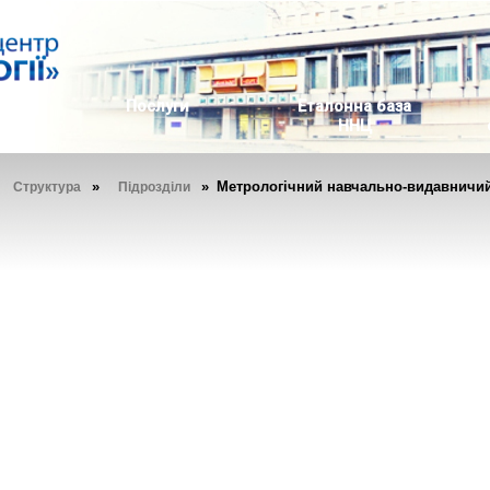
ь
Послуги
Еталонна база
ННЦ
»
»
» Метрологічний навчально-видавничий
Структура
Підрозділи