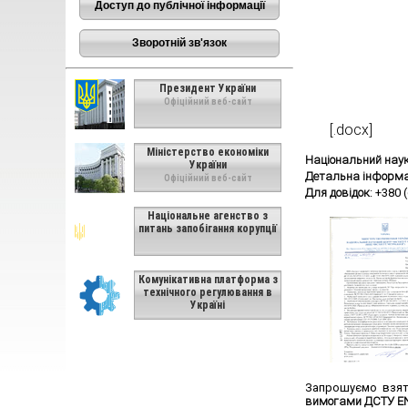
Доступ до публічної інформації
Зворотній зв'язок
Президент України
Офіційний веб-сайт
[.docx]
Міністерство економіки
Національний наук
України
Детальна інформа
Офіційний веб-сайт
Для довідок
: +380 
Національне агенство з
питань запобігання корупції
Комунікативна платформа з
технічного регулювання в
Україні
Запрошуємо взяти
вимогами ДСТУ EN 