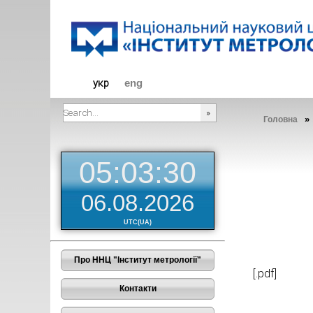
Діяльніст
укр
eng
Головна
###SEARCHPLACEHOLDER###
05:03:30
06.08.2026
UTC(UA)
Про ННЦ "Інститут метрології"
[.pdf]
Контакти