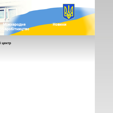
Міжнародне
Новини
співробітництво
 центр