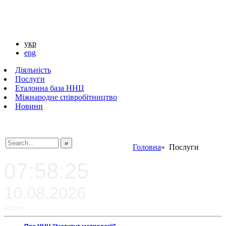
укр
eng
Діяльність
Послуги
Еталонна база ННЦ
Міжнародне співробітництво
Новини
Головна
» Послуги
###SEARCHPLACEHOLDER###
07:58:25
10.08.2026
UTC(UA)