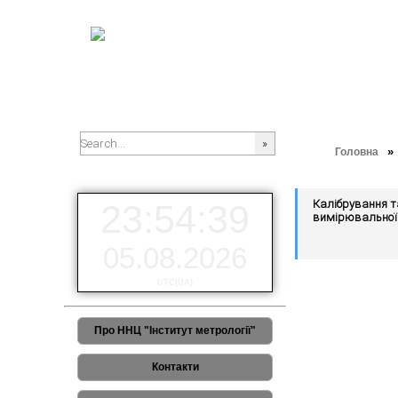
»
Головна
###SEARCHPLACEHOLDER###
Калібрування т
23:54:39
вимірювальної 
05.08.2026
UTC(UA)
Про ННЦ "Інститут метрології"
Контакти