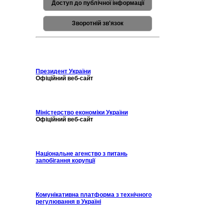
Доступ до публічної інформації
Зворотній зв'язок
Президент України
Офіційний веб-сайт
Міністерство економіки України
Офіційний веб-сайт
Національне агенство з питань
запобігання корупції
Комунікативна платформа з технічного
регулювання в Україні